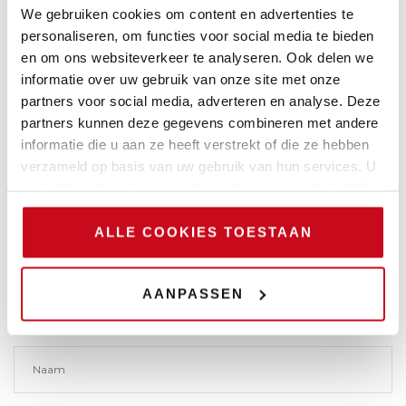
of de kamer te laten ontruimen.
We gebruiken cookies om content en advertenties te
De verhuurder komt tijdens de zitting ook nog op de
personaliseren, om functies voor social media te bieden
proppen met het argument dat de huurder zich niet
en om ons websiteverkeer te analyseren. Ook delen we
altijd als goed huurder heeft gedragen, maar dit was
informatie over uw gebruik van onze site met onze
niet opgenomen in de dagvaarding. Omdat dit in strijd
partners voor social media, adverteren en analyse. Deze
is met de procesorde, neemt de kantonrechter dit
partners kunnen deze gegevens combineren met andere
argument ook niet mee in deze procedure.
informatie die u aan ze heeft verstrekt of die ze hebben
verzameld op basis van uw gebruik van hun services. U
Meer weten over dit onderwerp? Neem dan
contact
op
gaat akkoord met onze cookies als u onze website blijft
met RechtNet Advocaten via
info@rechtnet.nl
of bel
gebruiken.
naar
073 – 615 43 11
.
ALLE COOKIES TOESTAAN
Vragen? Neem contact met ons op
AANPASSEN