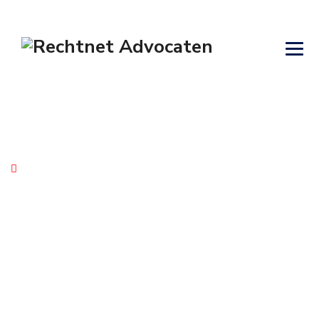
Blog
→
→
Huurrecht
Oneerlijke bedingen in
huurovereenkomst vernietigd door kantonrechter